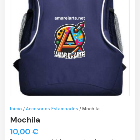
Inicio
/
Accesorios Estampados
/ Mochila
Mochila
10,00
€